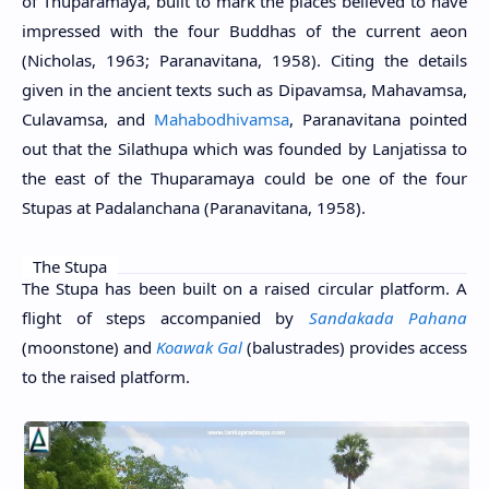
of Thuparamaya, built to mark the places believed to have
impressed with the four Buddhas of the current aeon
(Nicholas, 1963; Paranavitana, 1958). Citing the details
given in the ancient texts such as Dipavamsa, Mahavamsa,
Culavamsa, and
Mahabodhivamsa
, Paranavitana pointed
out that the Silathupa which was founded by Lanjatissa to
the east of the Thuparamaya could be one of the four
Stupas at Padalanchana (Paranavitana, 1958).
The Stupa
The Stupa has been built on a raised circular platform. A
flight of steps accompanied by
Sandakada Pahana
(moonstone) and
Koawak Gal
(balustrades) provides access
to the raised platform.