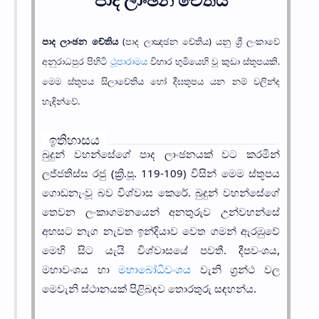
පාද ලාංඡන චේතිය
(පාද ලාඤඡන චේතිය) යනු ශ්‍රී ලංකාවේ
අනුරාධපුර පිහිටි
ථූපාරාමය
විහාර භුමියෙහි වූ කුඩා ස්තූපයකි.
මෙම ස්තූපය සිලාචේතිය හෝ දීඝතූපය යන නම් වලින්ද
හැඳින්වේ.
ඉතිහාසය
බුදුන් වහන්සේගේ පාද ලාංඡනයක් වට කරමින්
ලජ්ජතිස්ස රජු (ක්‍රි.පූ. 119-109) විසින් මෙම ස්තූපය
ගොඩනැංවූ බව විශ්වාස කෙරේ. බුදුන් වහන්සේගේ
තෙවන ලංකාගමනයෙන් අනතුරුව උන්වහන්සේ
අහසට නැග නැවත ඉන්දියාව වෙත ගමන් ඇරඹුවේ
මෙහි සිට යැයි විශ්වාසයේ පවතී. දීපවංශය,
මහාවංශය හා
මහාබෝධිවංශය
වැනි ග්‍රන්ථ වල
මෙවැනි ස්ථානයක් පිළිබඳව තොරතුරු සඳහන්ය.