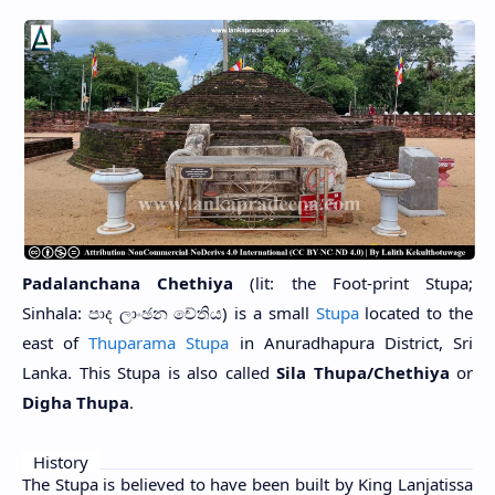
Padalanchana Chethiya
(lit: the Foot-print Stupa;
Sinhala: පාද ලාංඡන චේතිය)
is a small
Stupa
located to the
east of
Thuparama Stupa
in Anuradhapura District, Sri
Lanka. This Stupa is also called
Sila Thupa/Chethiya
or
Digha Thupa
.
History
The Stupa is believed to have been built by King Lanjatissa