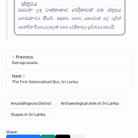
ස්තූපය
ඔසවන ලද වෘත්තාකාර වේදිකාවක් මත ස්තූපය
ගොඩනංවා තිබේ. ස
ඳකඩ පහන, කොරවක් ගල් වලින්
සමන්විත පියගැටපෙලක් මෙම වේදිකාවට ප්‍රවිශ්ඨය සපයයි.