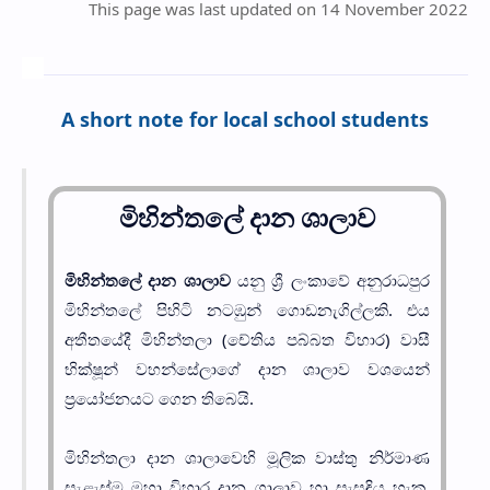
This page was last updated on 14 November 2022
A short note for local school students
මිහින්තලේ දාන ශාලාව
මිහින්තලේ දාන ශාලාව
යනු ශ්‍රී ලංකාවේ අනුරාධපුර
මිහින්තලේ පිහිටි නටඹුන් ගොඩනැගිල්ලකි. එය
අතීතයේදී මිහින්තලා (චේතිය පබ්බත විහාර) වාසී
භික්ෂූන් වහන්සේලාගේ දාන ශාලාව වශයෙන්
ප්‍රයෝජනයට ගෙන තිබෙයි.
මිහින්තලා දාන ශාලාවෙහි මූලික වාස්තු නිර්මාණ
සැළැස්ම මහා විහාර දාන ශාලාව හා සැසඳිය හැක.